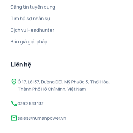
Đăng tin tuyển dụng
Tìm hồ sơ nhân sự
Dịch vụ Headhunter
Báo giá giải pháp
Liên hệ
location_on
Ô 17, Lô I37, Đường DE1, Mỹ Phước 3, Thới Hòa,
Thành Phố Hồ Chí Minh, Việt Nam
call
0362 533 133
mail
sales@humanpower.vn