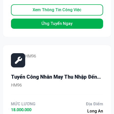
Xem Thông Tin Công Việc
Ứng Tuyển Ngay
HM96
Tuyển Công Nhân May Thu Nhập Đến
18 Triệu/Tháng Tại Long An – Bao
HM96
Cơm, Có BHXH
MỨC LƯƠNG
Địa Điểm
18.000.000
Long An