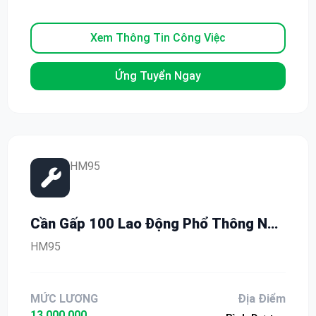
Xem Thông Tin Công Việc
Ứng Tuyển Ngay
HM95
Cần Gấp 100 Lao Động Phổ Thông Nữ
Tại KCN MP2 – Thu Nhập 13 Triệu/
HM95
Tháng
MỨC LƯƠNG
Địa Điểm
13.000.000