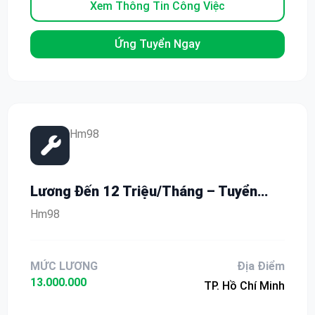
Xem Thông Tin Công Việc
Ứng Tuyển Ngay
Hm98
Lương Đến 12 Triệu/Tháng – Tuyển
Gấp Lao Động Phổ Thông Nam Nữ Tại
Hm98
TP.HCM
MỨC LƯƠNG
Địa Điểm
13.000.000
TP. Hồ Chí Minh