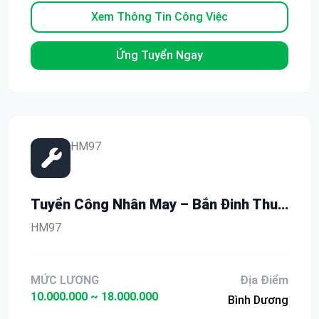
Xem Thông Tin Công Việc
Ứng Tuyển Ngay
HM97
Tuyển Công Nhân May – Bắn Đinh Thu
Nhập Đến 18 Triệu Tại Bình Dương
HM97
MỨC LƯƠNG
Địa Điểm
10.000.000 ~ 18.000.000
Bình Dương