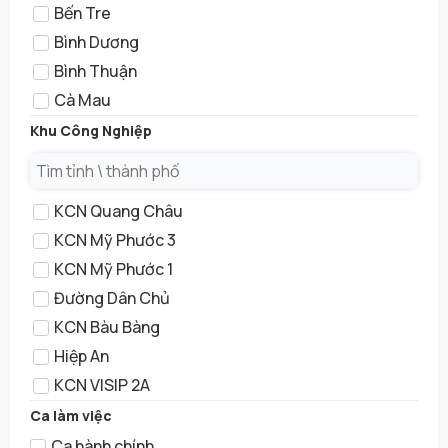
Bến Tre
Bình Dương
Bình Thuận
Cà Mau
Cần Thơ
Khu Công Nghiệp
Công việc
Củ Chi
KCN Quang Châu
Đà Lạt
KCN Mỹ Phước 3
Đà Nẵng
KCN Mỹ Phước 1
Đồng Nai
Đường Dân Chủ
Hà Giang
KCN Bàu Bàng
Hải Dương
Hiệp An
Hải Phòng
KCN VISIP 2A
Hoà Bình
KCN Tân Phú Trung
Ca làm việc
Hưng yên
KCN Sóng Thần 3
Ca hành chính
Kiên Giang