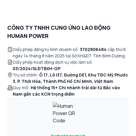
CÔNG TY TNHH CUNG ỨNG LAO ĐỘNG
HUMAN POWER
Giấy phép đăng ký kinh doanh số:
3702806484
cấp thứ 6
ngày 14 tháng 8 năm 2025 tại Sở KH&ĐT Tỉnh Bình Dương
Giấy phép hoạt động dịch vụ việc làm số:
03/2024/SLĐTBXH-GP
Trụ sở chính:
Ô 17, Lô I37, Đường DE1, Khu TĐC Mỹ Phước
3, P. Thới Hòa, Thành Phố Hồ Chí Minh, Việt Nam
Quy mô:
Hệ thống 15+ Chi nhánh trải dài từ Bắc vào
Nam gần các KCN trọng điểm
humanpower.vn