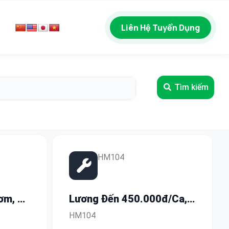
Liên Hệ Tuyển Dụng
Tìm kiếm
HM104
ơm, Có
Lương Đến 450.000đ/Ca,
n Đến
Human Power Tuyển Gấp
HM104
Lao Động Phổ Thông Và