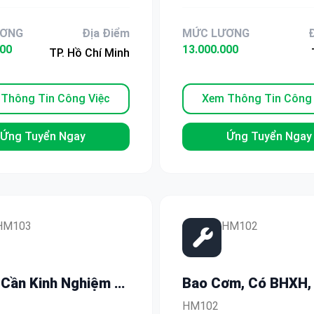
, Bao Cơm
ƯƠNG
Địa Điểm
MỨC LƯƠNG
000
13.000.000
TP. Hồ Chí Minh
Thông Tin Công Việc
Xem Thông Tin Công 
Ứng Tuyển Ngay
Ứng Tuyển Ngay
HM103
HM102
Cần Kinh Nghiệm –
Bao Cơm, Có BHXH,
hập 9-13
Nhập Đến 12 Triệu –
HM102