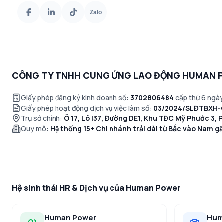
KCN Đông Sơn
Zalo
KCN Nomura
KCN Nam Đình Vũ
An Trì
KCN DEEP C 2A
CÔNG TY TNHH CUNG ỨNG LAO ĐỘNG HUMAN 
KCN Đình Vũ
Giấy phép đăng ký kinh doanh số:
3702806484
cấp thứ 6 ngày
KCN Tiên Lãng
Giấy phép hoạt động dịch vụ việc làm số:
03/2024/SLĐTBXH
KCN Đồng An II
Trụ sở chính:
Ô 17, Lô I37, Đường DE1, Khu TĐC Mỹ Phước 3, 
KCN Đông Thạch
Quy mô:
Hệ thống 15+ Chi nhánh trải dài từ Bắc vào Nam 
KCN Mỹ Phước 2
KCN Kim Huy
KCN Phúc Long - Mỹ Yên
KCN Tân Bình, Vĩnh Tân
Hệ sinh thái HR & Dịch vụ của Human Power
KCN Tân Hiệp – TP.HCM
Human Power
Hu