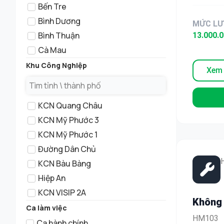
Bến Tre
Lương
Bình Dương
MỨC L
Bình Thuận
13.000.
Cà Mau
Cần Thơ
Khu Công Nghiệp
Xem 
Công việc
Củ Chi
KCN Quang Châu
Đà Lạt
KCN Mỹ Phước 3
Đà Nẵng
KCN Mỹ Phước 1
Đồng Nai
Đường Dân Chủ
Hà Giang
KCN Bàu Bàng
Hải Dương
Hiệp An
Hải Phòng
KCN VISIP 2A
Hoà Bình
Không 
KCN Tân Phú Trung
Ca làm việc
Hưng yên
Thu N
HM103
KCN Sóng Thần 3
Ca hành chính
Kiên Giang