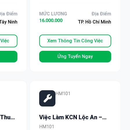
Thợ May Tại TP.HCM
Địa Điểm
MỨC LƯƠNG
Địa Điểm
16.000.000
Tây Ninh
TP. Hồ Chí Minh
Việc
Xem Thông Tin Công Việc
Ứng Tuyển Ngay
HM101
 Thu
Việc Làm KCN Lộc An –
 Tuyển
Bình Sơn: Bao Cơm, Có
HM101