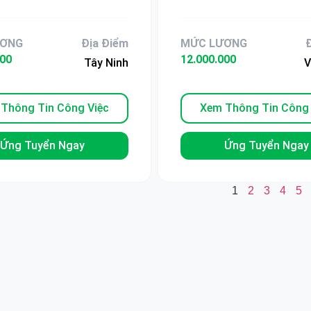
Tháng Tại KCN Phúc
Gấp Công Nhân Phú
ƯƠNG
Địa Điểm
MỨC LƯƠNG
000
12.000.000
Tây Ninh
V
Thông Tin Công Việc
Xem Thông Tin Công 
Ứng Tuyển Ngay
Ứng Tuyển Ngay
1
2
3
4
5