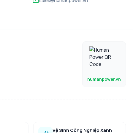
mail
sales@humanpower.vn
humanpower.vn
Vệ Sinh Công Nghiệp Xanh