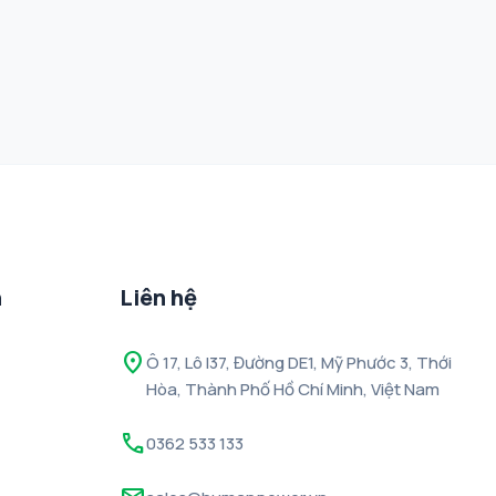
h
Liên hệ
location_on
Ô 17, Lô I37, Đường DE1, Mỹ Phước 3, Thới
Hòa, Thành Phố Hồ Chí Minh, Việt Nam
call
0362 533 133