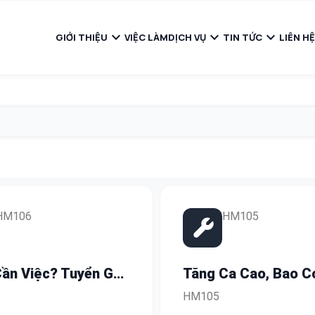
expand_more
expand_more
expand_more
GIỚI THIỆU
VIỆC LÀM
DỊCH VỤ
TIN TỨC
LIÊN HỆ
HM106
HM105
ần Việc? Tuyển Gấp
Tăng Ca Cao, Bao C
ộng Phổ Thông
BHXH: Thu Nhập Lê
HM105
ữ – Có Hỗ Trợ Ứng
13.000.000/ Tháng