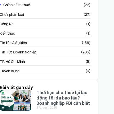
Chính sách thuế
(22)
Chưa phân loại
(27)
Đồng Nai
(1)
Kiến thức
(1)
Tin tức & Sự kiện
(156)
Tin Tức Doanh Nghiệp
(206)
TP. Hồ Chí Minh
(5)
Tuyển dụng
(3)
Bài viết gần đây
Thời hạn cho thuê lại lao
động tối đa bao lâu?
Doanh nghiệp FDI cần biết
8 August, 2026