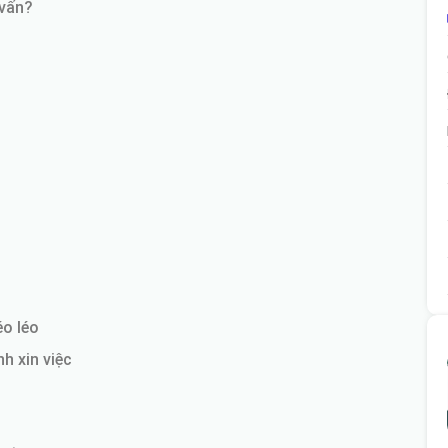
 vấn?
éo léo
h xin việc