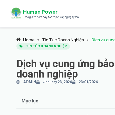
Human Power
Trao giá trị hôm nay
,
tạo thịnh vượng ngày mai.
Home
»
Tin Tức Doanh Nghiệp
»
Dịch vụ cun
TIN TỨC DOANH NGHIỆP
Dịch vụ cung ứng bảo
doanh nghiệp
ADMIN
January 23, 2026
23/01/2026
Mục lục