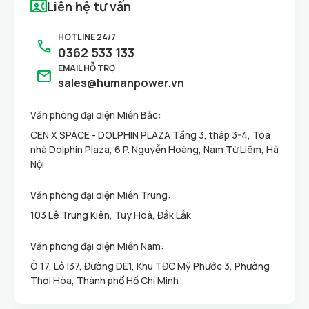
contact_phone
Liên hệ tư vấn
Tuyển dụng nhiều vị trí
HOTLINE 24/7
call
Xem chi tiết
0362 533 133
EMAIL HỖ TRỢ
mail
sales@humanpower.vn
Văn phòng đại diện Miền Bắc:
CEN X SPACE - DOLPHIN PLAZA Tầng 3, tháp 3-4, Tòa
nhà Dolphin Plaza, 6 P. Nguyễn Hoàng, Nam Từ Liêm, Hà
Nội
Văn phòng đại diện Miền Trung:
103 Lê Trung Kiên, Tuy Hoà, Đắk Lắk
Văn phòng đại diện Miền Nam:
Ô 17, Lô I37, Đường DE1, Khu TĐC Mỹ Phước 3, Phường
Thới Hòa, Thành phố Hồ Chí Minh