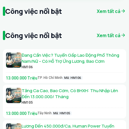
Công việc nổi bật
arrow_forward
Xem tất cả
Công việc nổi bật
arrow_forward
Xem tất cả
Đang Cần Việc? Tuyển Gấp Lao Động Phổ Thông
Nam/Nữ – Có Hỗ Trợ Ứng Lương, Bao Cơm
HM106
13.000.000 Triệu
TP. Hồ Chí Minh
Mã: HM106
Tăng Ca Cao, Bao Cơm, Có BHXH: Thu Nhập Lên
Đến 13.000.000/ Tháng
HM105
13.000.000 Triệu
Tây Ninh
Mã: HM105
Lương Đến 450.000đ/Ca, Human Power Tuyển