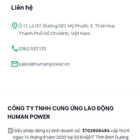
Liên hệ
location_on
Ô 17, Lô I37, Đường DE1, Mỹ Phước 3, Thới Hòa,
Thành Phố Hồ Chí Minh, Việt Nam
call
0362 533 133
mail
sales@humanpower.vn
CÔNG TY TNHH CUNG ỨNG LAO ĐỘNG
HUMAN POWER
Giấy phép đăng ký kinh doanh số:
3702806484
cấp thứ 6
ngày 14 tháng 8 năm 2025 tại Sở KH&ĐT Tỉnh Bình Dương