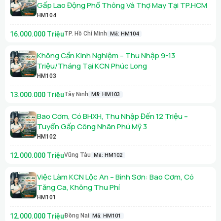
Gấp Lao Động Phổ Thông Và Thợ May Tại TP.HCM
HM104
16.000.000 Triệu
TP. Hồ Chí Minh
Mã: HM104
Không Cần Kinh Nghiệm – Thu Nhập 9-13
Triệu/Tháng Tại KCN Phúc Long
HM103
13.000.000 Triệu
Tây Ninh
Mã: HM103
Bao Cơm, Có BHXH, Thu Nhập Đến 12 Triệu –
Tuyển Gấp Công Nhân Phú Mỹ 3
HM102
12.000.000 Triệu
Vũng Tàu
Mã: HM102
Việc Làm KCN Lộc An – Bình Sơn: Bao Cơm, Có
Tăng Ca, Không Thu Phí
HM101
12.000.000 Triệu
Đồng Nai
Mã: HM101