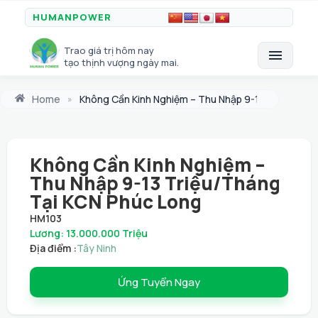
HUMANPOWER
Trao giá trị hôm nay
menu
tạo thịnh vượng ngày mai.
Home
Không Cần Kinh Nghiệm – Thu Nhập 9-13 Triệu/Thá
»
Không Cần Kinh Nghiệm –
Thu Nhập 9-13 Triệu/Tháng
Tại KCN Phúc Long
HM103
Lương: 13.000.000 Triệu
Địa điểm :
Tây Ninh
Ứng Tuyển Ngay