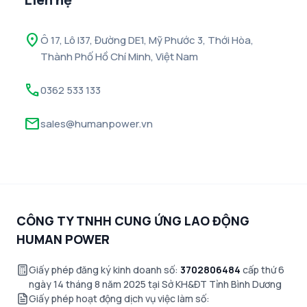
location_on
Ô 17, Lô I37, Đường DE1, Mỹ Phước 3, Thới Hòa,
Thành Phố Hồ Chí Minh, Việt Nam
call
0362 533 133
mail
sales@humanpower.vn
CÔNG TY TNHH CUNG ỨNG LAO ĐỘNG
HUMAN POWER
Giấy phép đăng ký kinh doanh số:
3702806484
cấp thứ 6
ngày 14 tháng 8 năm 2025 tại Sở KH&ĐT Tỉnh Bình Dương
Giấy phép hoạt động dịch vụ việc làm số: