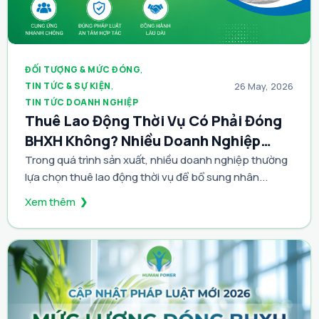
ĐỐI TƯỢNG & MỨC ĐÓNG
,
TIN TỨC & SỰ KIỆN
,
26 May, 2026
TIN TỨC DOANH NGHIỆP
Thuê Lao Động Thời Vụ Có Phải Đóng
BHXH Không? Nhiều Doanh Nghiệp
Đang Hiểu Sai
Trong quá trình sản xuất, nhiều doanh nghiệp thường
lựa chọn thuê lao động thời vụ để bổ sung nhân...
Xem thêm