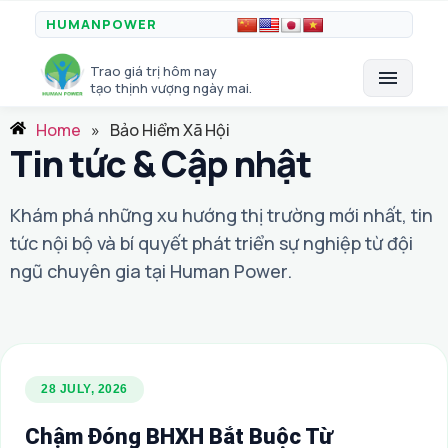
HUMANPOWER
Trao giá trị hôm nay
menu
tạo thịnh vượng ngày mai.
Home
»
Bảo Hiểm Xã Hội
Tin tức & Cập nhật
Khám phá những xu hướng thị trường mới nhất, tin
tức nội bộ và bí quyết phát triển sự nghiệp từ đội
ngũ chuyên gia tại Human Power.
28 JULY, 2026
Chậm Đóng BHXH Bắt Buộc Từ