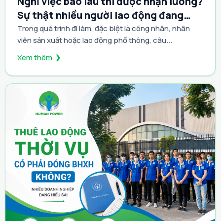
Nghỉ việc bao lâu thì được nhận lương?
0,03%/ngày tính trên số tiền và số ngày chậm đóng. Mức
Sự thật nhiều người lao động đang
phạt cao nhất
hiểu sai
Trong quá trình đi làm, đặc biệt là công nhân, nhân
viên sản xuất hoặc lao động phổ thông, câu...
Xem thêm