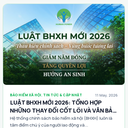
BẢO HIỂM XÃ HỘI
,
TIN TỨC & CẬP NHẬT
11 May, 2026
LUẬT BHXH MỚI 2026: TỔNG HỢP
NHỮNG THAY ĐỔI CỐT LÕI VÀ VĂN BẢN
HƯỚNG DẪN
Hệ thống chính sách bảo hiểm xã hội (BHXH) luôn là
tâm điểm chú ý của người lao động và...