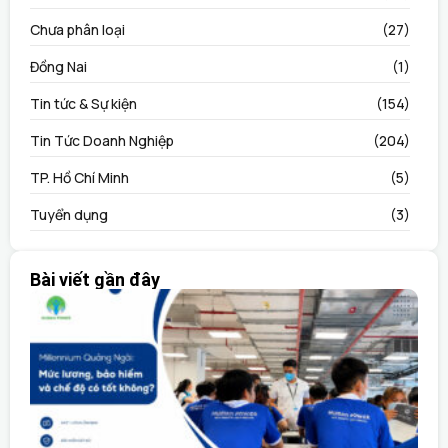
Chưa phân loại
(27)
Đồng Nai
(1)
Tin tức & Sự kiện
(154)
Tin Tức Doanh Nghiệp
(204)
TP. Hồ Chí Minh
(5)
Tuyển dụng
(3)
Bài viết gần đây
M
N
l
h
c
t